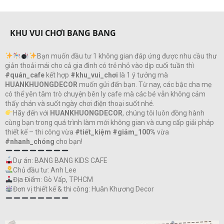
KHU VUI CHƠI BANG BANG
Bạn muốn đầu tư 1 không gian đáp ứng được nhu cầu thư
giản thoải mái cho cả gia đình có trẻ nhỏ vào dịp cuối tuần thì
#quán_cafe
kết hợp
#khu_vui_chơi
là 1 ý tưởng mà
HUANKHUONGDECOR
muốn gửi đến bạn. Từ nay, các bậc cha mẹ
có thể yên tâm trò chuyện bên ly cafe mà các bé vẫn không cảm
thấy chán và suốt ngày chơi điện thoại suốt nhé.
Hãy đến với
HUANKHUONGDECOR
, chúng tôi luôn đồng hành
cùng bạn trong quá trình làm mới không gian và cung cấp giải pháp
thiết kế – thi công vừa
#tiết_kiệm #giảm_100%
vừa
#nhanh_chóng
cho bạn!
Dự án: BANG BANG KIDS CAFE
Chủ đầu tư: Anh Lee
Địa Điểm: Gò Vấp, TPHCM
Đơn vị thiết kế & thi công: Huân Khương Decor