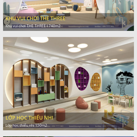
KHU VUI CHƠI THE THREE
Khu vui chơi THE THREE l 740m2
LỚP HỌC THIẾU NHI
Lớp học thiếu nhi 150m2