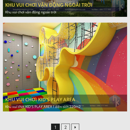
KHU VUI CHƠI VẬN ĐỘNG NGOÀI TRỜI
Khu vui chơi vận động ngoài trời
KHU VUI CHƠI KID'S PLAY AREA
Khu vui chơi KID'S PLAY AREA l diện tích 220m2
1
2