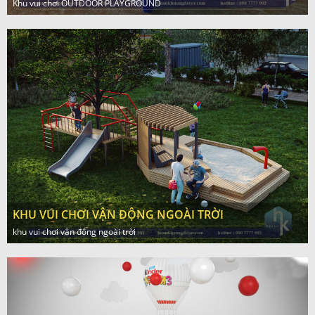
Khu vui chơi OUTDOOR PLAYGROUND
KHU VUI CHƠI VẬN ĐỘNG NGOÀI TRỜI
khu vui chơi vận động ngoài trời