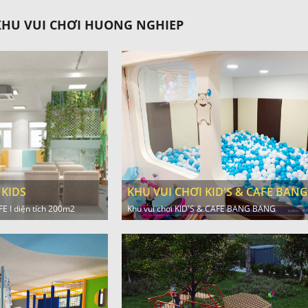
KHU VUI CHƠI HUONG NGHIEP
KHU VUI CHƠI KID'S & CAFE BAN
 KIDS
Khu vui chơi KID'S & CAFE BANG BANG
E I diện tích 200m2