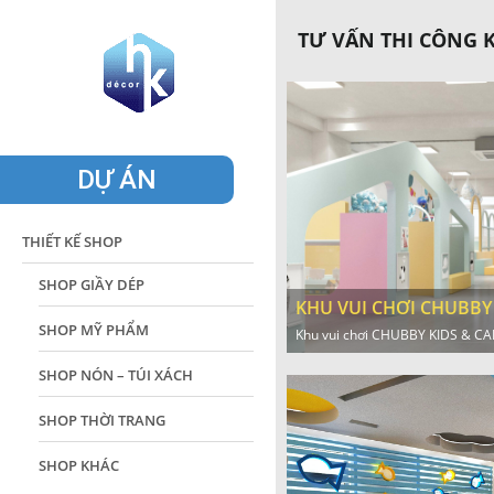
TƯ VẤN THI CÔNG 
DỰ ÁN
THIẾT KẾ SHOP
SHOP GIẦY DÉP
KHU VUI CHƠI CHUBBY
SHOP MỸ PHẨM
Khu vui chơi CHUBBY KIDS & CAF
SHOP NÓN – TÚI XÁCH
SHOP THỜI TRANG
SHOP KHÁC