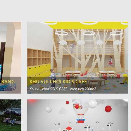
G BANG
KHU VUI CHƠI KID'S CAFE
Khu vui chơi KID'S CAFE l diện tích 200m2