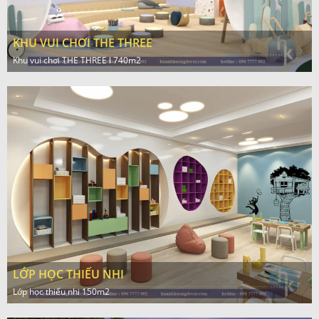
KHU VUI CHƠI THE THREE
Khu vui chơi THE THREE l 740m2
LỚP HỌC THIẾU NHI
Lớp học thiếu nhi 150m2