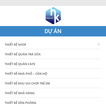
DỰ ÁN
THIẾT KẾ SHOP
THIẾT KẾ QUÁN TRÀ SỮA
THIẾT KẾ QUÁN CAFE
THIẾT KẾ NHÀ PHỐ – CĂN HỘ
THIẾT KẾ KHU VUI CHƠI TRẺ EM
THIẾT KẾ NHÀ HÀNG
THIẾT KẾ VĂN PHÒNG