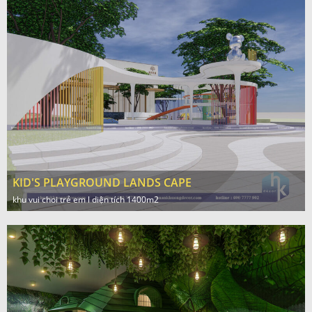
KID'S PLAYGROUND LANDS CAPE
khu vui choi trẻ em l diện tích 1400m2