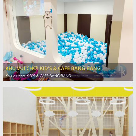
KHU VUI CHƠI KID'S & CAFE BANG BANG
Khu vui chơi KID'S & CAFE BANG BANG