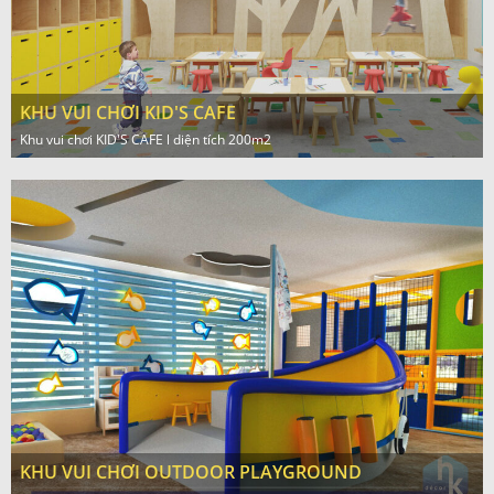
KHU VUI CHƠI KID'S CAFE
Khu vui chơi KID'S CAFE l diện tích 200m2
KHU VUI CHƠI OUTDOOR PLAYGROUND