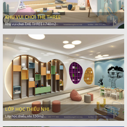
KHU VUI CHƠI THE THREE
Khu vui chơi THE THREE l 740m2
LỚP HỌC THIẾU NHI
Lớp học thiếu nhi 150m2