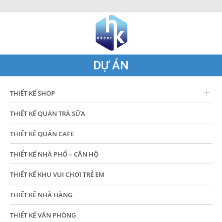
DỰ ÁN
THIẾT KẾ SHOP
THIẾT KẾ QUÁN TRÀ SỮA
THIẾT KẾ QUÁN CAFE
THIẾT KẾ NHÀ PHỐ – CĂN HỘ
THIẾT KẾ KHU VUI CHƠI TRẺ EM
THIẾT KẾ NHÀ HÀNG
THIẾT KẾ VĂN PHÒNG