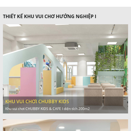
THIẾT KẾ KHU VUI CHƠ HƯỚNG NGHIỆP I
KHU VUI CHƠI CHUBBY KIDS
Khu vui chơi CHUBBY KIDS & CAFE I diện tích 200m2