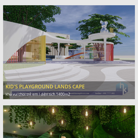
KID'S PLAYGROUND LANDS CAPE
khu vui choi trẻ em l diện tích 1400m2