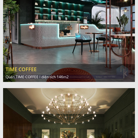
TIME COFFEE
Quán TIME COFFEE l diện tích 146m2