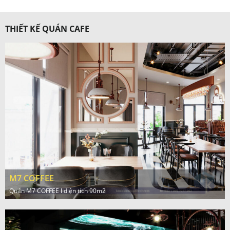
THIẾT KẾ QUÁN CAFE
M7 COFFEE
Quán M7 COFFEE l diện tích 90m2