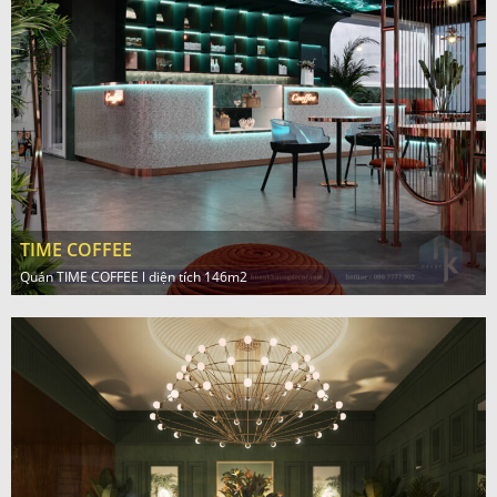
TIME COFFEE
Quán TIME COFFEE l diện tích 146m2