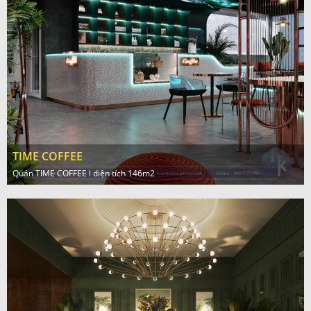
TIME COFFEE
Quán TIME COFFEE l diện tích 146m2