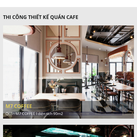
THI CÔNG THIẾT KẾ QUÁN CAFE
M7 COFFEE
Quán M7 COFFEE l diện tích 90m2