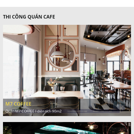
THI CÔNG QUÁN CAFE
M7 COFFEE
Quán M7 COFFEE l diện tích 90m2