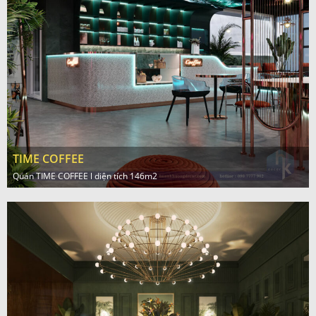
TIME COFFEE
Quán TIME COFFEE l diện tích 146m2