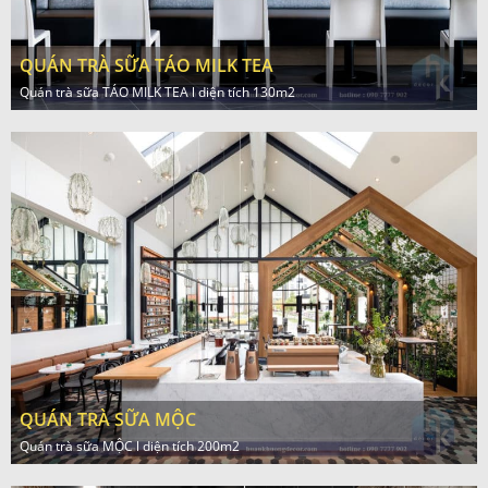
QUÁN TRÀ SỮA TÁO MILK TEA
Quán trà sữa TÁO MILK TEA l diện tích 130m2
QUÁN TRÀ SỮA MỘC
Quán trà sữa MỘC l diện tích 200m2