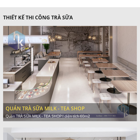
THIẾT KẾ THI CÔNG TRÀ SỮA
QUÁN TRÀ SỮA MILK - TEA SHOP
Quán TRÀ SỮA MILK - TEA SHOP l diện tích 60m2