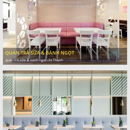
QUÁN TRÀ SỮA & BÁNH NGỌT
quán trà sữa & bánh ngọt chị Thanh