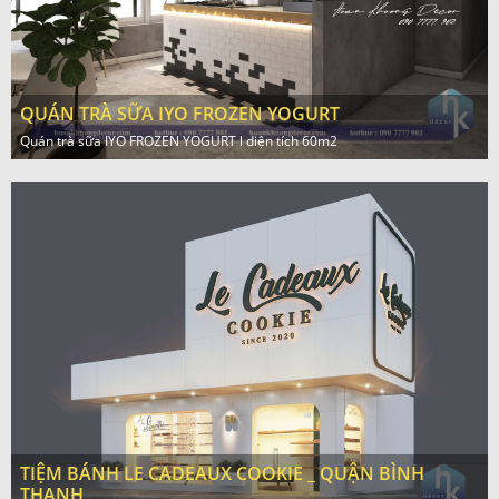
QUÁN TRÀ SỮA IYO FROZEN YOGURT
Quán trà sữa IYO FROZEN YOGURT l diện tích 60m2
TIỆM BÁNH LE CADEAUX COOKIE _ QUẬN BÌNH
THẠNH