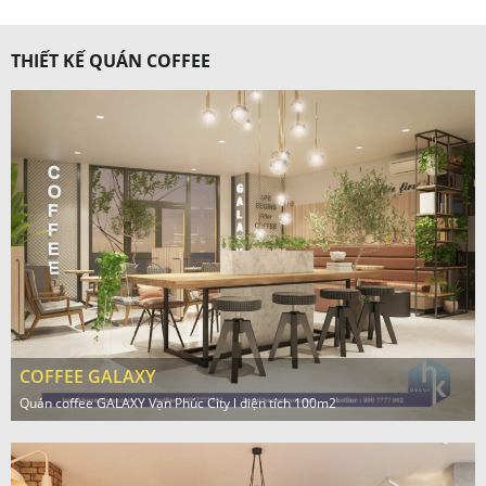
THIẾT KẾ QUÁN COFFEE
COFFEE GALAXY
Quán coffee GALAXY Vạn Phúc City l diện tích 100m2