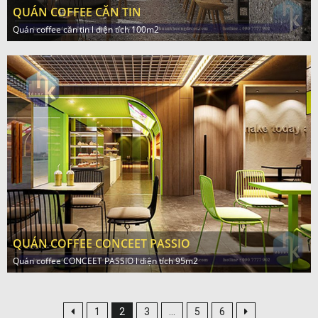
QUÁN COFFEE CĂN TIN
Quán coffee căn tin l diện tích 100m2
QUÁN COFFEE CONCEET PASSIO
Quán coffee CONCEET PASSIO l diện tích 95m2
1
2
3
…
5
6