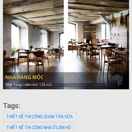
NHÀ HÀNG MỘC
Nhà Hàng l diện tích 125 m2
Tags:
THIẾT KẾ THI CÔNG QUÁN TRÀ SỮA
THIẾT KẾ THI CÔNG NHÀ Ở CĂN HỘ