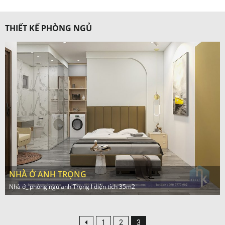
THIẾT KẾ PHÒNG NGỦ
NHÀ Ở ANH TRỌNG
Nhà ở_ phòng ngủ anh Trọng l diện tích 35m2
1
2
3