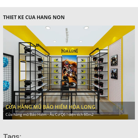
THIET KE CUA HANG NON
CỬA HÀNG MŨ BẢO HIỂM HÓA LONG
Cửa hàng mũ Bảo Hiểm - Âu Cơ Q6 l diện tích 60m2
Tags: