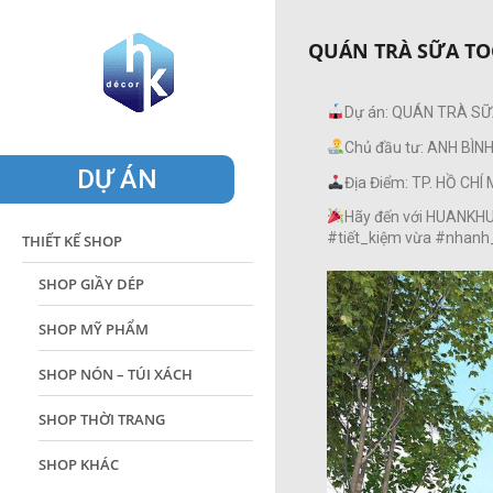
QUÁN TRÀ SỮA TO
Dự án: QUÁN TRÀ S
Chủ đầu tư: ANH BÌN
DỰ ÁN
Địa Điểm: TP. HỒ CHÍ
Hãy đến với HUANKHUO
#tiết_kiệm vừa #nhanh
THIẾT KẾ SHOP
SHOP GIẦY DÉP
SHOP MỸ PHẨM
SHOP NÓN – TÚI XÁCH
SHOP THỜI TRANG
SHOP KHÁC